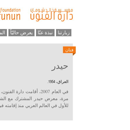
زيارتنا
نبذة عنّا
يعرض حاليّاً
الم
فنان
حيدر
العراق، 1954.
في العام 2007، أقامت دار
مرة، معرض حيدر المشترك مع الشا
للأول في العالم العربي منذ إقامته في با