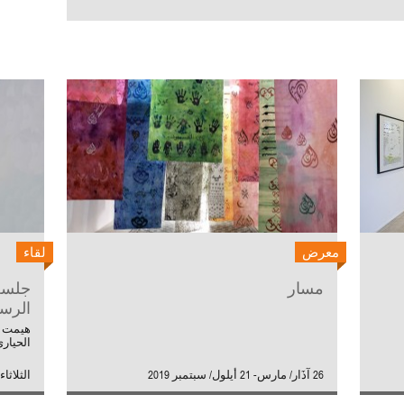
معرض
لقاء
مسار
جلسة 
الرس
هيمت ع
الحيار
26 آذَار/ مارس- 21 أيلول/ سبتمبر 2019
الثلاثاء 13 آذار/ مارس 18