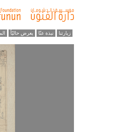
زيارتنا
نبذة عنّا
يعرض حاليّاً
الم