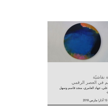
نقاشيّة
م في العصر الرقمي
لي، جهاد العامري، منجد قاسم وسهل
ي
20