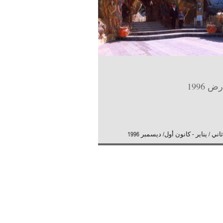
ض 1996
ني / يناير - كانون أول/ ديسمبر 1996