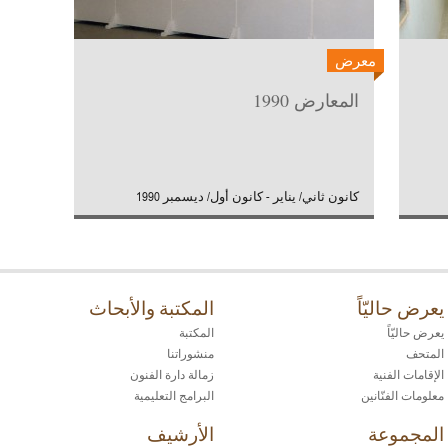
معرض
المعارض 1990
كانون ثاني/ يناير - كانون أول/ ديسمبر 1990
يعرض حاليّاً
المكتبة والأبحاث
يعرض حاليّاً
المكتبة
المتحف
منشوراتنا
الإقامات الفنية
زمالة دارة الفنون
معلومات الفنّانين
البرامج التعليمية
المجموعة
الأرشيف