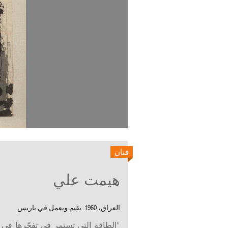
فنان
هيمت علي
العراق، 1960. يقيم ويعمل في باريس.
"الطاقة التي تستمر في تفجّرها ف