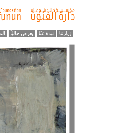
زيارتنا
نبذة عنّا
يعرض حاليّاً
الم