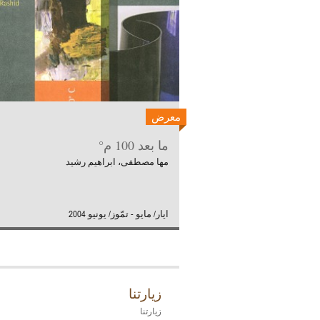
معرض
ما بعد 100 م°
مها مصطفى، ابراهيم رشيد
ايار/ مايو - تمّوز/ يونيو 2004
زيارتنا
زيارتنا