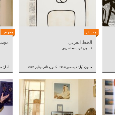
معرض
معرض
الخط العربي
مجموع
فنانون عرب معاصرون
كانون أول/ ديسمبر 2004 - كانون ثاني/ يناير 2005
آذار/ مار