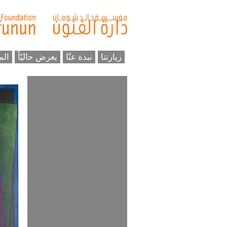
زيارتنا
نبذة عنّا
يعرض حاليّاً
الم