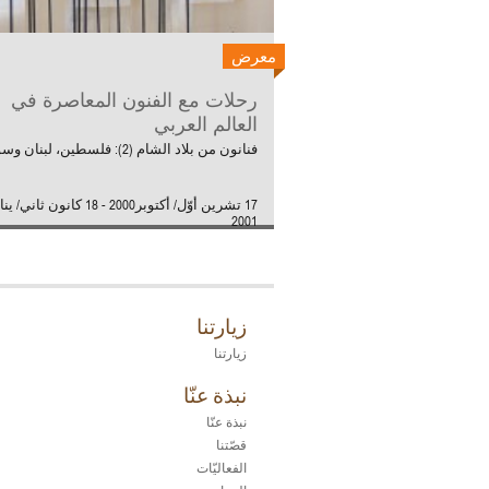
معرض
رحلات مع الفنون المعاصرة في
العالم العربي
فنانون من بلاد الشام (2): فلسطين، لبنان وسوريا
17 تشرين أوّل/ أكتوبر2000 - 18 كانون ثاني/ 
2001
زيارتنا
زيارتنا
نبذة عنّا
نبذة عنّا
قصّتنا
الفعاليّات