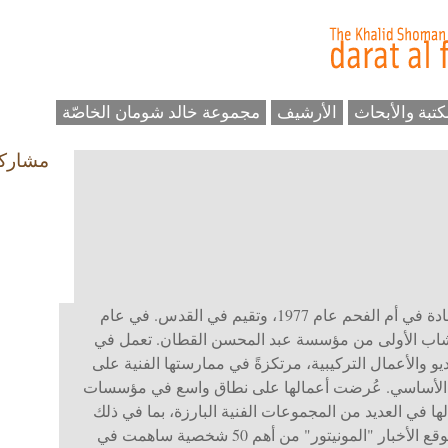
كتبة والأبحاث
الأرشيف
مجموعة خالد شومان الخاصّة
مشارك
رائدة سعادة وُلدت الفنانة رائدة سعادة في أم الفحم عام 1977، وتقيم في القدس. في عام
 الشاب الأولى من مؤسسة عبد المحسن القطان. تعمل في
يو والأعمال التركيبية، مرتكزةً في ممارستها الفنية على
 الأساسي. عُرضت أعمالها على نطاق واسع في مؤسسات
لها في العديد من المجموعات الفنية البارزة، بما في ذلك
متحف فيكتوريا وألبرت.د اعتبرها موقع الأخبار "المونيتور" من أهم 50 شخصية ساهمت في