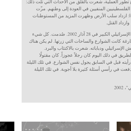
تطور العملية، شعرت بالقلق من الأحداث التي تلت ذلك:
قلق من فقدان مدينتي والقدس وحق الفلسطينيين المنفيين في العودة إلى وطنهم. مر‎ّت
وءًا: ازداد سلب الأرض وظهرت المزيد من المستوطنات
ازداد القتل.
كنت في رام الله وقت حدوث التوغل الإسرائيلي الكبير في 28 آذار 2002. صُدمت. كل شيء
فارغة كانت الشوارع والساحات التي زرتها. لم يكن هناك
الإسرائيلي ودباباته. شعرت بالاكتئاب والبرد.
طريق في ذلك اليوم كان رجلاً عجوزاً. كان مقتولًا
رأيته قبل في السابق يجول نفس الشوارع. في تلك الليلة
عت في رأسي أسئلة كثيرة بلا أجوبة. في تلك الليلة
2002