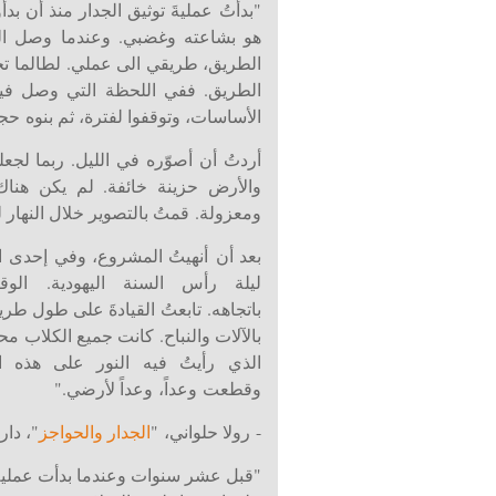
"بدأتُ عمليةَ توثيق الجدار منذ أن بد
هو بشاعته وغضبي. وعندما وصل الج
الطريق، طريقي الى عملي. لطالما تخ
الطريق. ففي اللحظة التي وصل فيها
الأساسات، وتوقفوا لفترة، ثم بنوه حج
أردتُ أن أصوّره في الليل. ربما لجعل
والأرض حزينة خائفة. لم يكن هناك
ومعزولة. قمتُ بالتصوير خلال النهار 
بعد أن أنهيتُ المشروع، وفي إحدى ال
ليلة رأس السنة اليهودية. ال
باتجاهه. تابعتُ القيادةَ على طول طر
بالآلات والنباح. كانت جميع الكلاب 
الذي رأيتُ فيه النور على هذه ا
وقطعت وعداً، وعداً لأرضي."
- رولا حلواني، "
الجدار والحواجز
"، دار
"قبل عشر سنوات وعندما بدأت عملية 