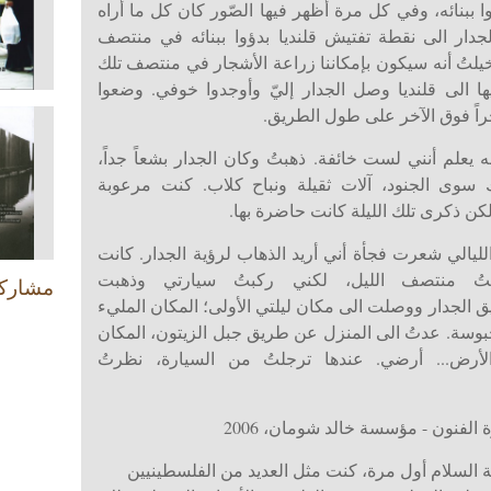
أوا ببنائه، وفي كل مرة أظهر فيها الصّور كان كل ما أراه
دار الى نقطة تفتيش قلنديا بدؤوا ببنائه في منتصف
يلتُ أنه سيكون بإمكاننا زراعة الأشجار في منتصف تلك
 الى قلنديا وصل الجدار إليّ وأوجدوا خوفي. وضعوا
راً فوق الآخر على طول الطريق.
ه يعلم أنني لست خائفة. ذهبتُ وكان الجدار بشعاً جداً،
 سوى الجنود، آلات ثقيلة ونباح كلاب. كنت مرعوبة
لكن ذكرى تلك الليلة كانت حاضرة بها.
ليالي شعرت فجأة أني أريد الذهاب لرؤية الجدار. كانت
وقتُ منتصف الليل، لكني ركبتُ سيارتي وذهبت
مشارك
يق الجدار ووصلت الى مكان ليلتي الأولى؛ المكان المليء
محبوسة. عدتُ الى المنزل عن طريق جبل الزيتون، المكان
لأرض... أرضي. عندها ترجلتُ من السيارة، نظرتُ
ة الفنون - مؤسسة خالد شومان، 2006
السلام أول مرة، كنت مثل العديد من الفلسطينيين