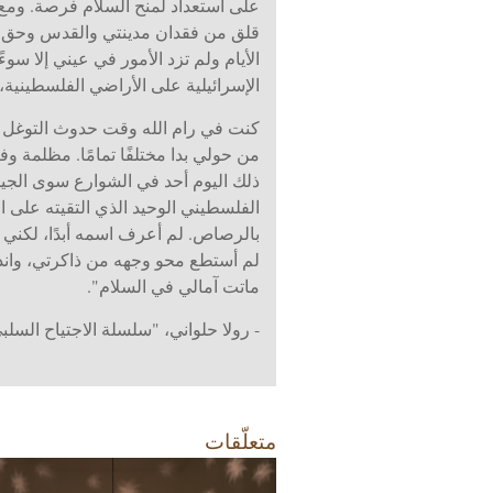
على استعداد لمنح السلام فرصة. ومع 
الأيام ولم تزد الأمور في عيني إلا س
الإسرائيلية على الأراضي الفلسطينية، و
من حولي بدا مختلفًا تمامًا. مظلمة و
ذلك اليوم أحد في الشوارع سوى الجيش 
الفلسطيني الوحيد الذي التقيته على ال
بالرصاص. لم أعرف اسمه أبدًا، لكني 
لم أستطع محو وجهه من ذاكرتي، واندف
ماتت آمالي في السلام".
- رولا حلواني، "سلسلة الاجتياح السلبي"، 
متعلّقات