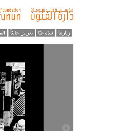
زيارتنا
نبذة عنّا
يعرض حاليّاً
الم