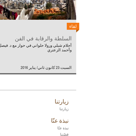
لقاء
السلطة والرقابة في الفن
أحلام شبلي ورولا حلواني في حوار مع د. فيصل
وأحمد الزعتري
السبت 23 كانون ثاني/ يناير 2016
زيارتنا
زيارتنا
نبذة عنّا
نبذة عنّا
قصّتنا