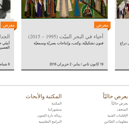
معرض
معرض
أحياء في البحر الميّت (1995 – 2015)
الجدا
 دراج
فنون تشكيليّة، وكتب، وإنتاجات بصريّة وسمعيّة
أملي ج
الغصين
19 كانون ثاني / يناير- 2 حزيران 2016
8 شباط/ فبراير - 13 نيسان/ ابريل 2006
يعرض حاليّاً
المكتبة والأبحاث
يعرض حاليّاً
المكتبة
المتحف
منشوراتنا
الإقامات الفنية
زمالة دارة الفنون
معلومات الفنّانين
البرامج التعليمية