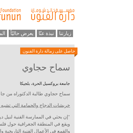
زيارتنا
نبذة عنّا
يعرض حاليّاً
الم
حاصل على زمالة دارة الفنون
سماح حجاوي
جامعة بروكسيل الحرة، بلجيكا
سماح حجاوي طالبة الدكتوراه من جام
خربشات الدجاج والحمامة التي تشبه 
"إن بحثي في الممارسة الفنية لنيل در
ويقع في المنطقة الجغرافية حول فلسط
والقمع في الأعمال الفنية التاريخية و