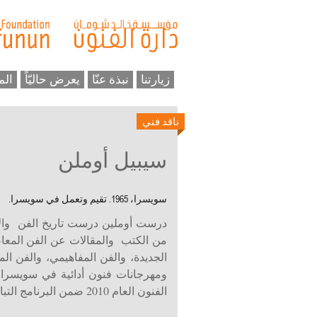
زيارتنا
نبذة عنّا
يعرض حاليّاً
الم
ناقد فني
سيبيل أوملن
سويسرا، 1965. تقيم وتعمل في سويسرا.
درست أوملين درست تاريخ الفن والأد
من الكتب والمقالات عن الفن المعاصر
الجديدة، والفن المفاهيمي، والفن ا
ومهرجانات فنون أدائية في سويسرا و
الفنون العام 2010 ضمن البرنامج التبادلي مع Prohelvetia.