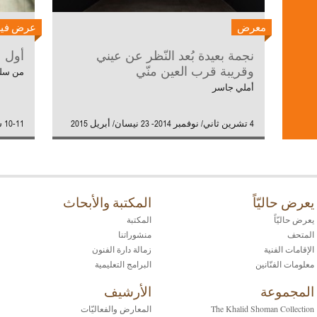
معرض
عرض فيل
نجمة بعيدة بُعد النّظر عن عيني
أول عر
وقريبة قرب العين منّي
من سلس
أملي جاسر
4 تشرين ثاني/ نوفمبر 2014- 23 نيسان/ أبريل 2015
10-11 شباط/ فبراير 2015
يعرض حاليّاً
المكتبة والأبحاث
يعرض حاليّاً
المكتبة
المتحف
منشوراتنا
الإقامات الفنية
زمالة دارة الفنون
معلومات الفنّانين
البرامج التعليمية
المجموعة
الأرشيف
The Khalid Shoman Collection
المعارض والفعاليّات