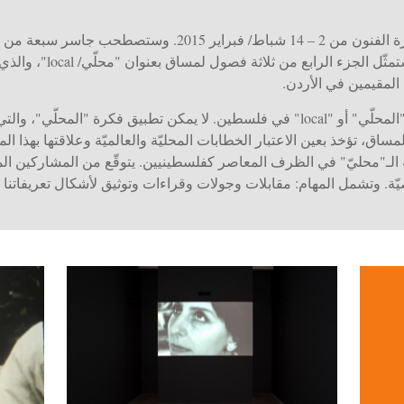
ستدير أملي جاسر ورشة عمل في دارة الفنون من 2 – 14 شباط/ فبرا
فلسطين في رام الله. ورشة الع
 المقيمين في الأردن.
ينقّب المساق عن إشارات وتعريفات "المحلّي" أو "local" في فلسطين. لا يمكن تطبيق 
ق، تؤخذ بعين الاعتبار الخطابات المحليّة والعالميّة وعلاقتها بهذا 
 الـ"محليّ" في الظرف المعاصر كفلسطينيين. يتوقّع من المشاركين ال
ة. وتشمل المهام: مقابلات وجولات وقراءات وتوثيق لأشكال تعريفاتنا ل