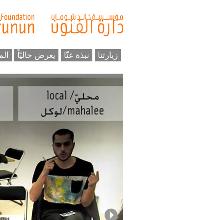
زيارتنا
نبذة عنّا
يعرض حاليّاً
الم