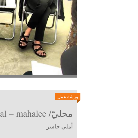
ورشة عمل
محليّ/ local – mahalee/لوكل
أملي جاسر