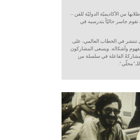
ير 2015. وستصطحب جاسر سبعة من طلابها من الأكاديميّة الدوليّة للفن –
مل ستمثّل الجزء الرابع من ثلاثة فصول لمساق بعنوان "محلّي/ local"، والذي تقوم جاسر حاليّاً بتدرسيه في
فكرة "المحلّي"، والتي تنتشر في الخطاب العالمي، على
المفهوم وأشكاله. ويسعى المشاركون
مشاركةً الفاعلة في سلسلة من
لـ"محلّي".