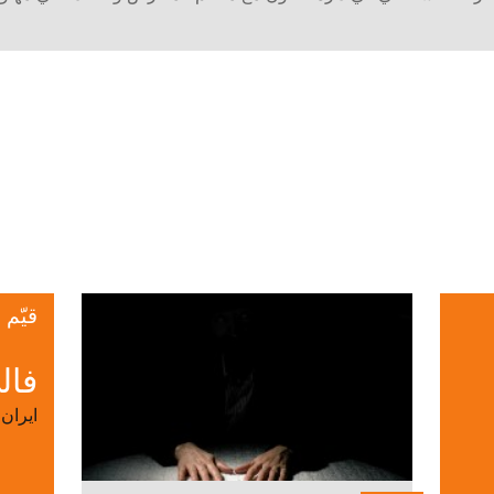
قيّم
فال
ايران 1964. يعمل ويقيم في لند