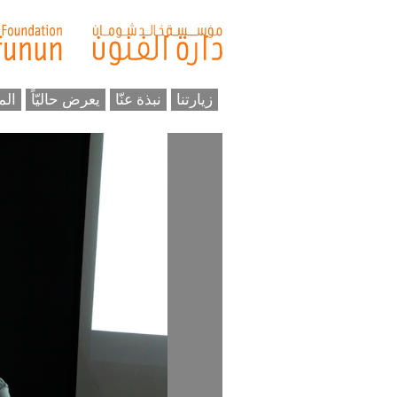
زيارتنا
نبذة عنّا
يعرض حاليّاً
الم