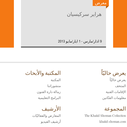
معرض
هراير سركيسيان
9 اذار/مارس - 1 ايار/مايو 2013
يعرض حاليّاً
المكتبة والأبحاث
يعرض حاليّاً
المكتبة
المتحف
منشوراتنا
الإقامات الفنية
زمالة دارة الفنون
معلومات الفنّانين
البرامج التعليمية
المجموعة
الأرشيف
The Khalid Shoman Collection
المعارض والفعاليّات
khalid-shoman.com
أرشيف الفيديو