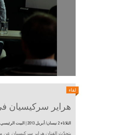
لقاء
هراير سركيسيان في
الثلاثاء 2 نيسان/ أبريل 2013 |
البيت الرئيسي
6:30
يتحدّث الفنان هراير سركيسيان عن م