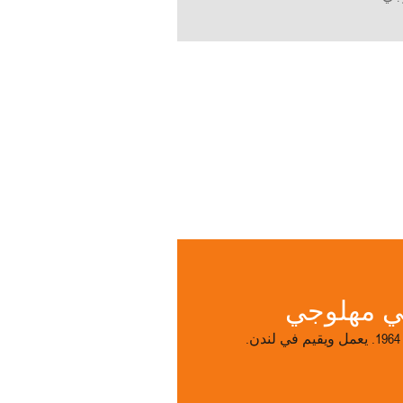
ي مهلوجي
ن.