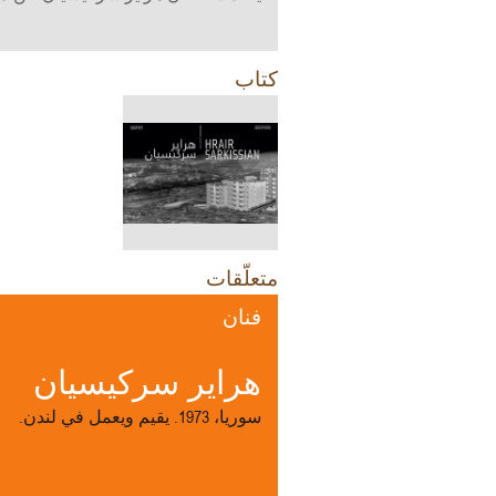
كتاب
متعلّقات
فنان
هراير سركيسيان
سوريا، 1973. يقيم ويعمل في لندن.