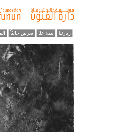
زيارتنا
نبذة عنّا
يعرض حاليّاً
الم