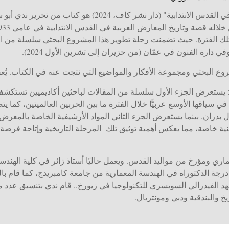
"استحضار النهضة: المعارض العربية في القدس الانتدابية" (دار نش
 تلك الفترة. حيث تضمنت رحلة تطوير هذا المشروع البحثي سلسلة من ال
ي دارة الفنون في عمّان (من حزيران إلى تشرين الأول 2024).
البحثي ومجموعة الأفكار والمواضيع التي نتجت عنه في الكتاب. يُعقد 
 يستعرض الجزء الأول سلسلة من المقالات لباحثين أكاديميين تستكشف ا
سياقها الأوسع عربيًّا خلال الفترة ما بين الحربين العالميتين، كما يت
ل بدران. بينما يستعرض الجزء الثاني المواد الأرشيفية الخاصة بالمعر
 خاصة، مما يعكس أهمية توثيق تلك المرحلة التاريخية وإتاحة فرصة ا
اري ومؤرخ من مواليد القدس. ويعمل حاليًا أستاذ زائر في كلية الهندس
جة الدكتوراه في الهندسة المعمارية من جامعة كامبريدج، كما قام بال
د الفيدرالي السويسري للتكنولوجيا في زيورخ.
. قام ندي بتنسيق عدد 
خ والبندقية ودبي ومونتريال.