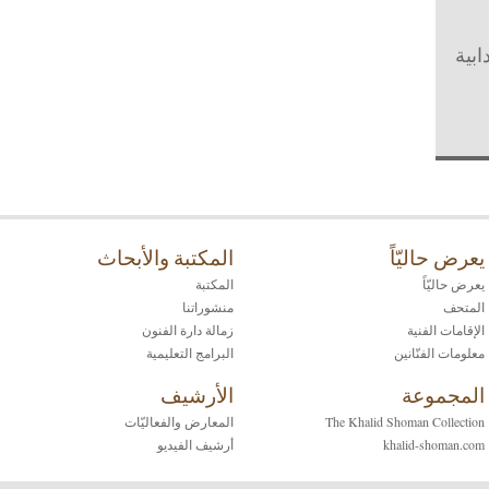
ابية
يعرض حاليّاً
المكتبة والأبحاث
يعرض حاليّاً
المكتبة
المتحف
منشوراتنا
الإقامات الفنية
زمالة دارة الفنون
معلومات الفنّانين
البرامج التعليمية
المجموعة
الأرشيف
The Khalid Shoman Collection
المعارض والفعاليّات
khalid-shoman.com
أرشيف الفيديو