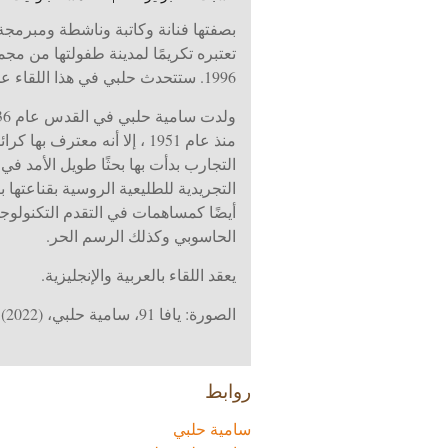
بصفتها فنانة وكاتبة وناشطة ومبرمج
1996. ستتحدث حلبي في هذا اللقاء عن مساعيها الأخيرة مع تقنية البلوكتشاين والسياسة في الفن الرقمي وكذلك تاريخها الطويل مع التكنولوجيا.
منذ عام 1951 ، إلا أنه م
التجارب بدأت بها بحثًا طويل الأمد في
التجريدية للطليعية الروسية بقناعتها
أيضًا كمساهمات في التقدم التكنولوج
الحاسوبي وكذلك الرسم الحر.
يعقد اللقاء بالعربية والإنجليزية.
الصورة: يافا 91، سامية حلبي، (2022).
روابط
سامية حلبي