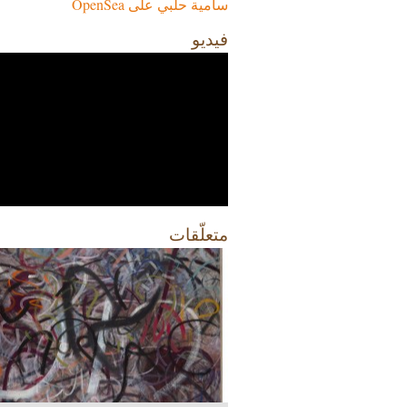
سامية حلبي على OpenSea
فيديو
متعلّقات