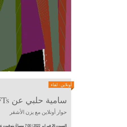
أونلاين - لقاء
سامية حلبي عن NFTs والفن الرقمي
حوار أونلاين مع يزن الأشقر
السبت 26 فبراير 2022 | 7:00 مساءً بتوقيت عمان