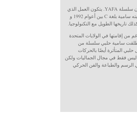
مؤخرًا مجموعتها الأولى من الـ NFT بعنوان سلسلة YAFA. يتكون العمل الذي
تعتبره تكريمًا لمدينة طفولتها من مجموعة من اللقطات استخرجت في تواريخ مختلفة من برنامج حاسوبي كتبته سامية بلغة C بين أعوام 1992 و
طيني. بالرغم من إقامتها في الولايات المتحدة
يات، أطلقت سامية حلبي سلسلة من
 حلبي المتأثرة أيضًا بالحركات
ير، ليس فقط في مجال الجماليات ولكن
ي الرسم والطباعة والفن الحركي