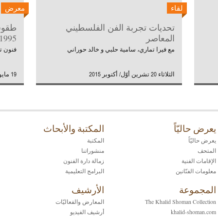
لقاء
معرض
تحديات تجربة الفن الفلسطيني
المعاصر
1995
مع فيرا تماري، سامية حلبي و خالد حوراني
فنون تش
الثلاثاء 20 تشرين أوّل/ أكتوبر 2015
19 مايو/ أيار 2015 - 7 يناير/ كانون ثاني 2016
يعرض حاليّاً
المكتبة والأبحاث
يعرض حاليّاً
المكتبة
المتحف
منشوراتنا
الإقامات الفنية
زمالة دارة الفنون
معلومات الفنّانين
البرامج التعليمية
المجموعة
الأرشيف
The Khalid Shoman Collection
المعارض والفعاليّات
khalid-shoman.com
أرشيف الفيديو