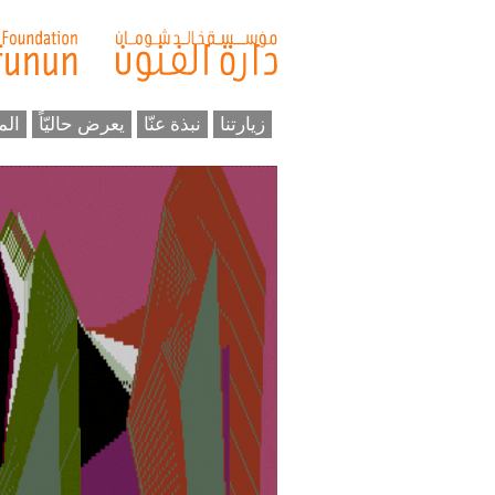
زيارتنا
نبذة عنّا
يعرض حاليّاً
الم