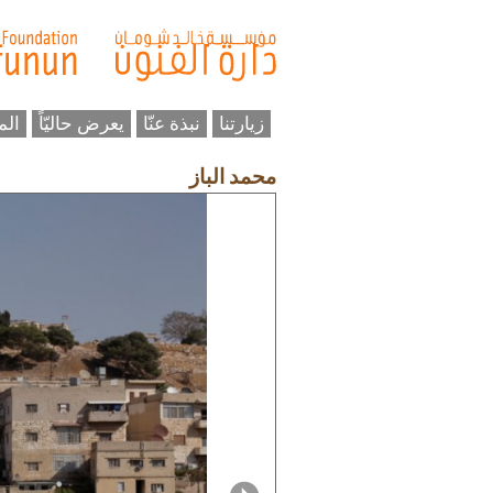
زيارتنا
نبذة عنّا
يعرض حاليّاً
الم
محمد الباز