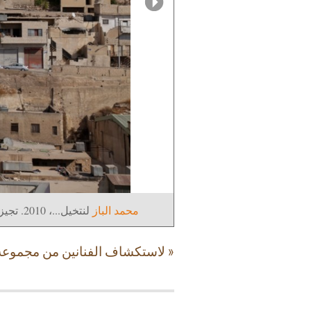
محمد الباز
لنتخيل...، 2010. تجيز فني في فضاء عام بواسطة أحرف بلاستيكية على إحدى واجهات كراج مجمع الفحيص عمان.
« لاستكشاف الفنانين من مجموعة 