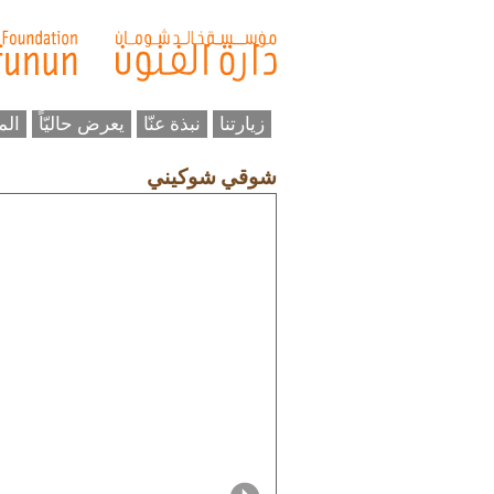
زيارتنا
نبذة عنّا
يعرض حاليّاً
الم
شوقي شوكيني