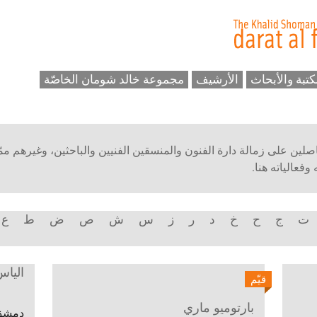
كتبة والأبحاث
الأرشيف
مجموعة خالد شومان الخاصّة
حاصلين على زمالة دارة الفنون والمنسقين الفنيين والباحثين، وغيرهم ممّ
فعالياته هنا.
ت
ج
ح
خ
د
ر
ز
س
ش
ص
ض
ط
ع
اليا
قيّم
بارتوميو ماري
دمشق، 1990، يقيم ف