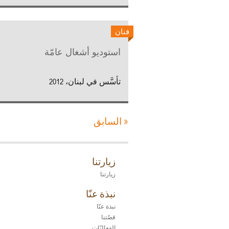
فنان
استوديو أشغال عامّة
تأسَّس في لبنان، 2012
« السابق
زيارتنا
زيارتنا
نبذة عنّا
نبذة عنّا
قصّتنا
الفعاليّات