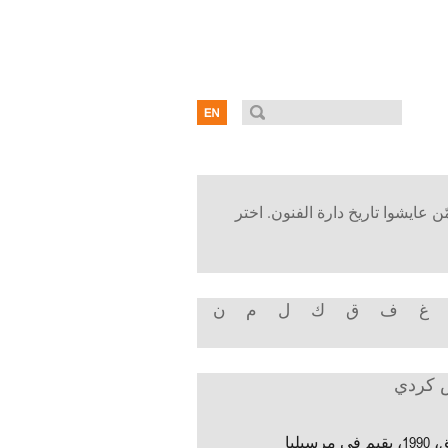
ن عايشوا تاريخ دارة الفنون. اختر
غ
ف
ق
ك
ل
م
ن
س كردي
ي مرسيليا