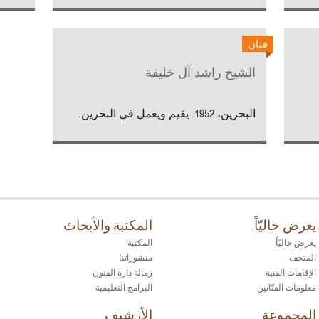
فنان
الشيخ راشد آل خليفة
البحرين، 1952. يقيم ويعمل في البحرين.
يعرض حاليّاً
المكتبة والأبحاث
يعرض حاليّاً
المكتبة
المتحف
منشوراتنا
الإقامات الفنية
زمالة دارة الفنون
معلومات الفنّانين
البرامج التعليمية
المجموعة
الأرشيف