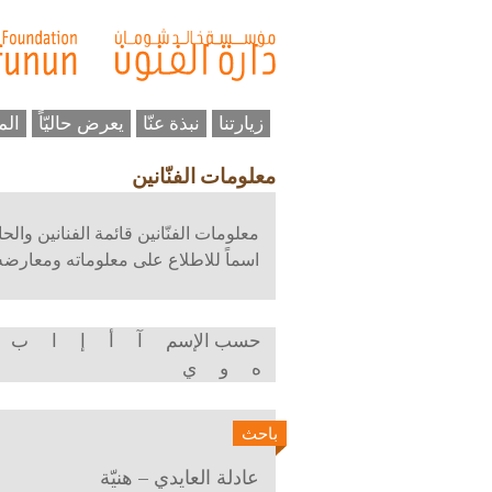
زيارتنا
نبذة عنّا
يعرض حاليّاً
الم
معلومات الفنّانين
معلومات الفنّانين قائمة الفنانين وال
اسماً للاطلاع على معلوماته ومعارضه و
حسب الإسم
آ
أ
إ
ا
ب
ه
و
ي
باحث
عادلة العايدي – هنيّة