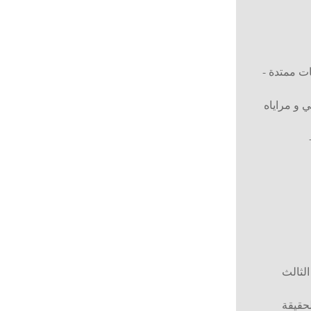
ات ممتدة -
ي و مراياه
لثالث
لحقيقة