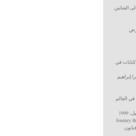
لى الفنانين
رض
 كتابات في
ا إبراهيم
في العالم
1999
Journey t
نانون