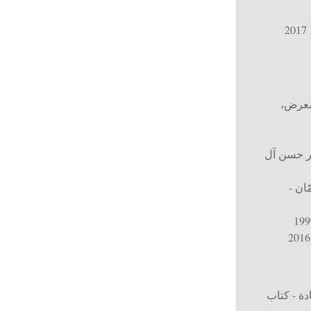
، 20
 معرض
،
ر حسن آل
ان -
ة - كتاب