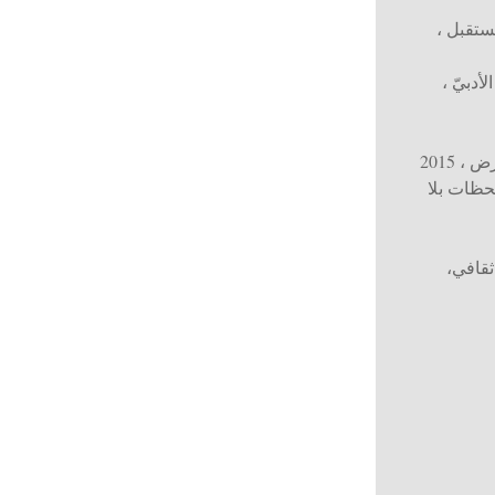
مستقبل
،
لأدبيّ ،
عرض
، 2015
حظات بلا
 ثقافي
،