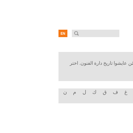
ن عايشوا تاريخ دارة الفنون. اختر
غ
ف
ق
ك
ل
م
ن