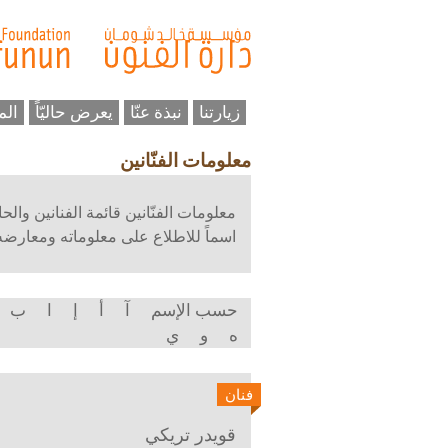
زيارتنا
نبذة عنّا
يعرض حاليّاً
الم
معلومات الفنّانين
معلومات الفنّانين قائمة الفنانين وال
اسماً للاطلاع على معلوماته ومعارضه و
حسب الإسم
آ
أ
إ
ا
ب
ه
و
ي
فنان
قويدر تريكي