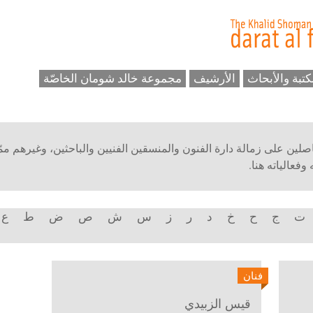
كتبة والأبحاث
الأرشيف
مجموعة خالد شومان الخاصّة
حاصلين على زمالة دارة الفنون والمنسقين الفنيين والباحثين، وغيرهم ممّ
فعالياته هنا.
ت
ج
ح
خ
د
ر
ز
س
ش
ص
ض
ط
ع
فنان
قيس الزبيدي