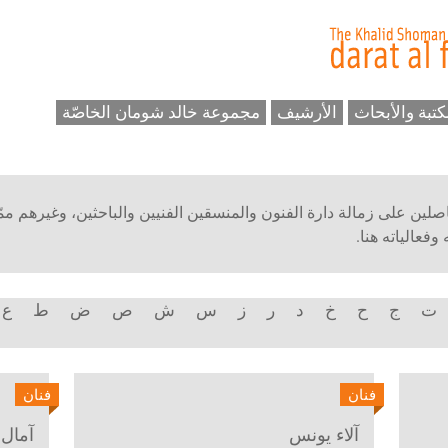
كتبة والأبحاث
الأرشيف
مجموعة خالد شومان الخاصّة
حاصلين على زمالة دارة الفنون والمنسقين الفنيين والباحثين، وغيرهم ممّ
فعالياته هنا.
ت
ج
ح
خ
د
ر
ز
س
ش
ص
ض
ط
ع
فنان
فنان
آلاء يونس
آمال 