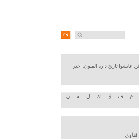
ن عايشوا تاريخ دارة الفنون. اختر
غ
ف
ق
ك
ل
م
ن
قناوي