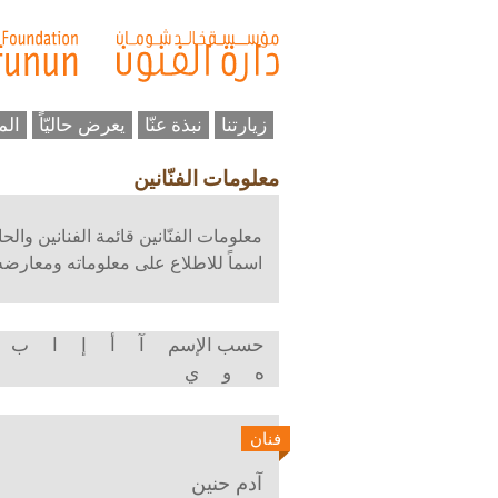
زيارتنا
نبذة عنّا
يعرض حاليّاً
الم
معلومات الفنّانين
معلومات الفنّانين قائمة الفنانين وال
اسماً للاطلاع على معلوماته ومعارضه و
حسب الإسم
آ
أ
إ
ا
ب
ه
و
ي
فنان
آدم حنين