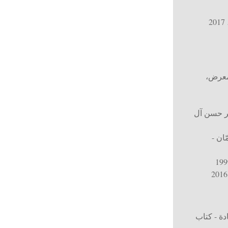
، 20
 معرض
،
ر حسن آل
ان -
ة - كتاب