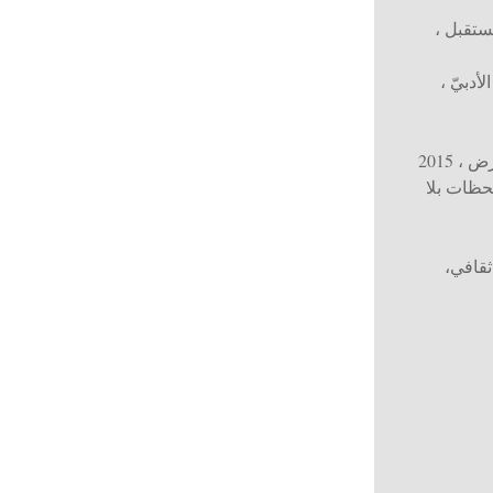
مستقبل
،
لأدبيّ ،
عرض
، 2015
حظات بلا
 ثقافي
،