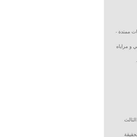
ات ممتدة -
ي و مراياه
لثالث
لحقيقة