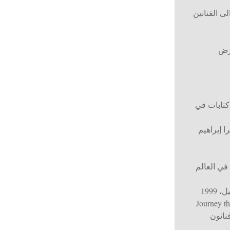
لى الفنانين
رض
 كتابات في
ا إبراهيم
في العالم
1999
Journey t
نانون