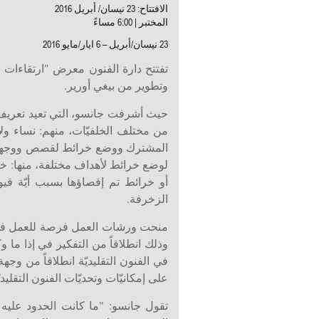
الافتتاح: 23 نيسان/ أبريل 2016
المختبر | 6:00 مساءً
23 نيسان/أبريل – 6 ايار/مايو 2016
تفتتح دارة الفنون معرض "ارتقاءات ط
وتطوير من بيغي أورير.
حيث أشرفت جانسو، التي تعيد تعريف ا
من مختلف الخلفيّات، منهم: نساء و
المشترك ووضع خرائط لقصص ووجهات مخت
لوضع خرائط لأهداف مختلفة، منها: خرائ
أو خرائط تم إقصاؤها بسبب أيّة قيود
الزخرفة.
منحت ورشات العمل فرصة للعمل في الف
وذلك انطلاقاً من التفكير في إذا ما و
في الفنون التقليديّة انطلاقاً من وجه
على إمكانيّات وتحديّات الفنون التقلي
أحمد سلامة، GTA
تقول جانسو: "ما كانت الحدود عليه وم