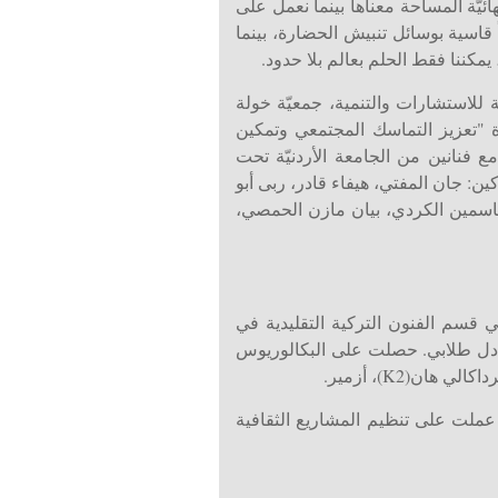
ائيّة المساحة معناها بينما نعمل على
قاسية بوسائل تنبيش الحضارة، بينما
 يمكننا فقط الحلم بعالم بلا حدود.
للاستشارات والتنمية، جمعيّة خولة
ة "تعزيز التماسك المجتمعي وتمكين
 فنانين من الجامعة الأردنيّة تحت
ن: جان المفتي، هيفاء قادر، ربى أبو
 ياسمين الكردي، بيان مازن الحمصي،
اكار: ولدت في إسطنبول العام 1988، وتقيم الان في إزمير. بدأت دراساتها العليا العام 2006 في قسم الفنون التركية التقليدية في
ادل طلابي. حصلت على البكالوريوس
الي اسطنبول. انضمت أورير إلى جمعية إسطنبول للثقافة والفنون العام 2003، حيث عملت على تنظيم المشاريع الثقافية