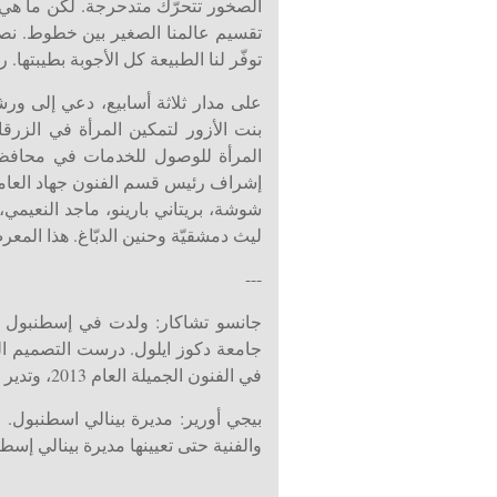
الصخور تتحرّك متدحرجة. لكن ما هي الح
تقسيم عالمنا الصغير بين خطوط. نصبح
توفّر لنا الطبيعة كل الأجوبة بطيبتها. 
على مدار ثلاثة أسابيع، دعي إلى ور
بنت الأزور لتمكين المرأة في الزرق
المرأة للوصول للخدمات في محافظتي 
إشراف رئيس قسم الفنون جهاد العامري،
شوشة، بريتاني بارينو، ماجد النعيمي
ليث دمشقيّة وحنين الدبّاغ. هذا المع
---
جامعة دكوز ايلول. درست التصميم ا
في الفنون الجميلة العام 2013، وتدير الآن استوديو فن مستقل يسمى "Minyatür Atölye - مصغرة أتيليه في كرداكالي هان(K2)، أزمير.
والفنية حتى تعيينها مديرة بينالي إسطنبول 