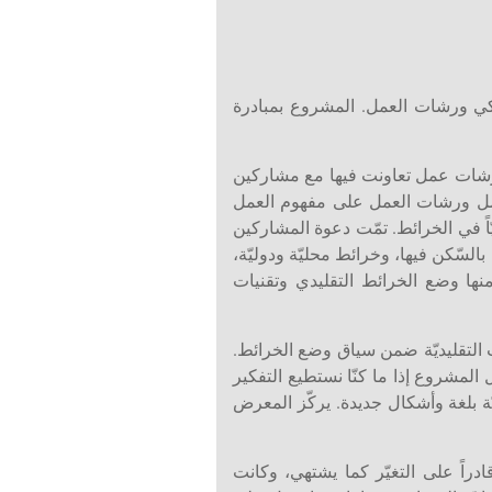
اركي ورشات العمل. المشروع بمبادرة
 ورشات عمل تعاونت فيها مع مشاركين
عمل ورشات العمل على مفهوم العمل
ً في الخرائط. تمّت دعوة المشاركين
السّكن فيها، وخرائط محليّة ودوليّة،
منها وضع الخرائط التقليدي وتقنيات
 التقليديّة ضمن سياق وضع الخرائط.
 المشروع إذا ما كنّا نستطيع التفكير
يّة بلغة وأشكال جديدة. يركّز المعرض
ربى ابو شوشه، خطوط بلا حدود
ادراً على التغيّر كما يشتهي، وكانت