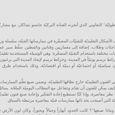
وليّة" التعاوني الذي أنجزته الفنانة التركيّة جانسو تشاكار، مع مش
لأشكال التقليديّة للتقنيّات المصغّرة في ممارساتها الفنيّة، سلسلة
لاجئات وطلاب، إضافة إلى معماريين وفنانين وناشطين. سلّط سير 
لفة باستخدام التقنيّة المصغّرة: وهي الوسيلة المستخدمة تقليديّا
ط ترسم يوميّاً في المدينة، وخرائط ترسم لإيجاد المدينة التي يرغبون ب
 سياسيّة أو اجتماعيّة أو دينيّة أو اقتصاديّة، وذلك باستخدام طرق 
نون التقليديّة خارج نطاقها التقليديّة، وضمن صيغ تعلّم الممارسات
كيف يمكن للفنون أن تقدّم وتتفاعل مع المطالب اليوميّة الملحّة. يسائل
ة نظر معاصرة، وإذا كنّا نستطيع إعادة التفكير وإعادة صنع فنون تقليد
ديّة التي أصبحت بحد ذاتها ممارسات فنيّة معاصرة مرتبطة بالسياق.
اذا صنعها"؟ كانت الحدود أنهاراً وجبالاً وبحوراً، وكان لون الأرض ق