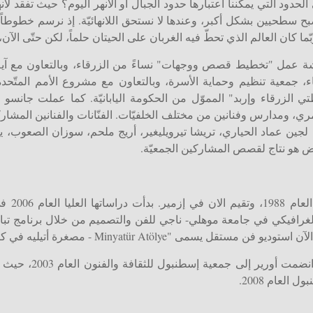
دود التي يمكننا اعتبارها حدود الجبال أو الأنهر اليوم؟ حيث تفقد لانه
 سطحيين بشكل أكبر، وعندها لا نستحق اللانهائيّة. إذ نرسم خطوطاً 
ربّما كان العالم الذي تحطّ فيه الغربان على الحيتان حلماً، لكن حتّى الآن،
شة عمل "تخطيط قصص ووجهات" نساءً من الزرقاء، وبالتعاون مع آية 
اء، جمعية تنظيم وحماية الأسرة، وبالتعاون مع مشروع الأمم المتّحد
الزرقاء وإربد" المموّل من الحكومة اليابانيّة. كما عملت جانسو مع
 ومدارس وفنانين من مختلف الخلفيّات. الفنّانات والفنانين المشاركي
، لجين عماد الحياري، تريشا تيرويليغير، أريج ملحم، سوزان الصعوب،
رض هو نتاج لقصص المشاركين الجمعيّة.
جانسو تش
لغرافيكي في جامعة موهلي- ناجي للفن والتصميم من خلال برنامج تب
بيجي أورير: مديرة بين
العام 2008.