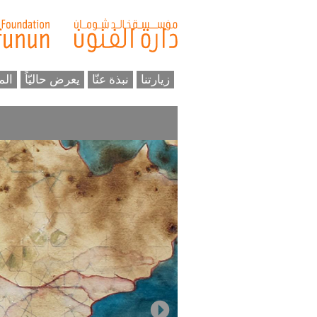
زيارتنا
نبذة عنّا
يعرض حاليّاً
الم