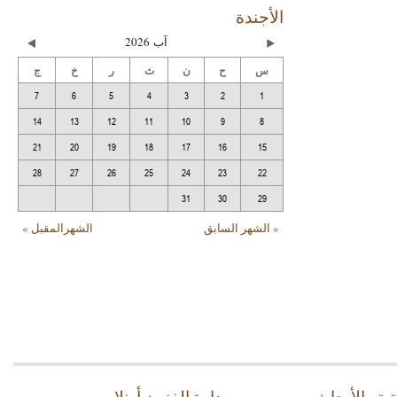
الأجندة
آب
2026
س
ح
ن
ث
ر
خ
ج
7
6
5
4
3
2
1
14
13
12
11
10
9
8
21
20
19
18
17
16
15
28
27
26
25
24
23
22
31
30
29
« الشهر السابق
الشهرالمقبل »
بة والأبحاث
دارة الفنون أونلاين