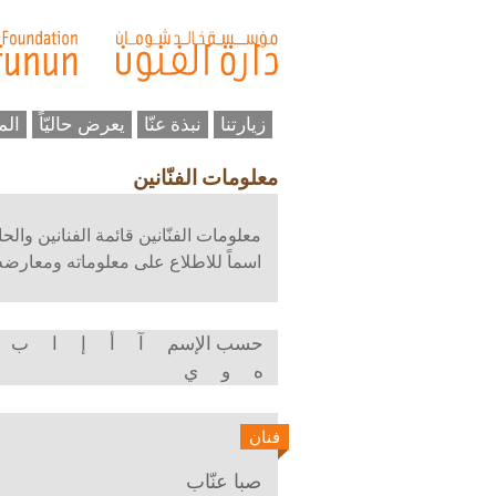
زيارتنا
نبذة عنّا
يعرض حاليّاً
الم
معلومات الفنّانين
معلومات الفنّانين قائمة الفنانين وال
اسماً للاطلاع على معلوماته ومعارضه و
حسب الإسم
آ
أ
إ
ا
ب
ه
و
ي
فنان
صبا عنّاب