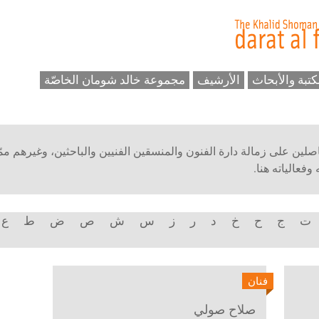
كتبة والأبحاث
الأرشيف
مجموعة خالد شومان الخاصّة
حاصلين على زمالة دارة الفنون والمنسقين الفنيين والباحثين، وغيرهم ممّ
فعالياته هنا.
ت
ج
ح
خ
د
ر
ز
س
ش
ص
ض
ط
ع
فنان
صلاح صولي