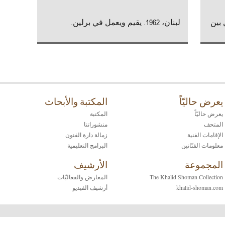
مل بين
لبنان، 1962. يقيم ويعمل في برلين.
يعرض حاليّاً
المكتبة والأبحاث
يعرض حاليّاً
المكتبة
المتحف
منشوراتنا
الإقامات الفنية
زمالة دارة الفنون
معلومات الفنّانين
البرامج التعليمية
المجموعة
الأرشيف
The Khalid Shoman Collection
المعارض والفعاليّات
khalid-shoman.com
أرشيف الفيديو