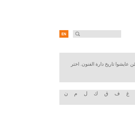
ن عايشوا تاريخ دارة الفنون. اختر
غ
ف
ق
ك
ل
م
ن