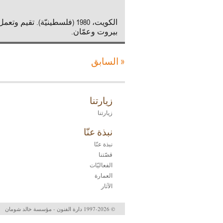
الكويت، 1980 (فلسطينيّة). تقيم وتع
بيروت وعمّان.
« السابق
زيارتنا
زيارتنا
نبذة عنّا
نبذة عنّا
قصّتنا
الفعاليّات
العمارة
الآثار
© 1997-2026 دارة الفنون - مؤسسة خالد شومان