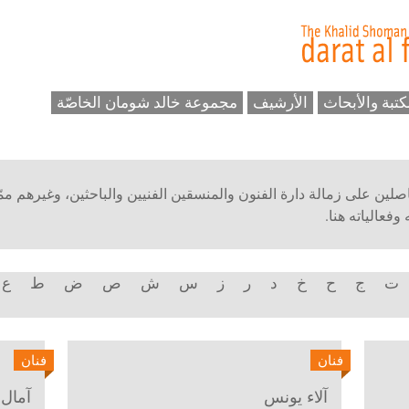
كتبة والأبحاث
الأرشيف
مجموعة خالد شومان الخاصّة
حاصلين على زمالة دارة الفنون والمنسقين الفنيين والباحثين، وغيرهم ممّ
فعالياته هنا.
ت
ج
ح
خ
د
ر
ز
س
ش
ص
ض
ط
ع
فنان
فنان
آلاء يونس
آمال 