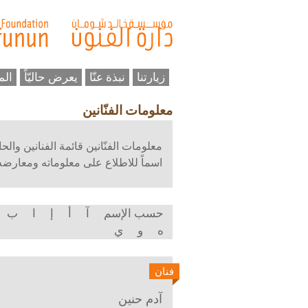
زيارتنا
نبذة عنّا
يعرض حاليّاً
الم
معلومات الفنّانين
معلومات الفنّانين قائمة الفنانين وال
اسماً للاطلاع على معلوماته ومعارضه و
حسب الإسم
آ
أ
إ
ا
ب
ه
و
ي
فنان
آدم حنين