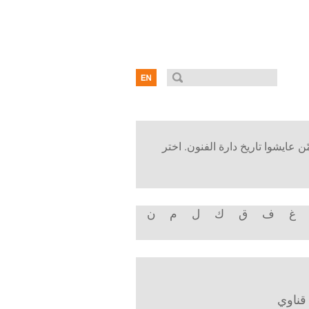
ن عايشوا تاريخ دارة الفنون. اختر
غ
ف
ق
ك
ل
م
ن
قناوي