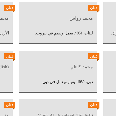
فنان
فنان
محمد رواس
محمد
لبنان، 1951. يعمل ويقيم في بيروت.
الأردن، 1960. يعمل ويقيم ف
فنان
فنان
محمد كاظم
(English) Mohammed Zakaria
دبي، 1969. يقيم ويعمل في دبي.
فنان
فنان
(English) Mona Ali Alzghoul
منى 