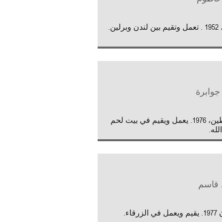
وبرلين.
جوابرة
فلسطين، 1976. يعمل ويقيم في بيت لحم
لله.
 قاسم
لزرقاء.