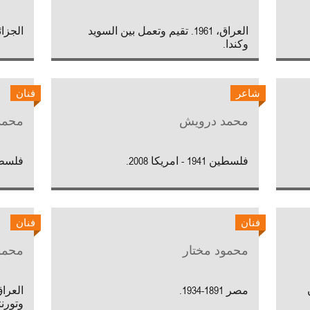
العراق، 1961. تقيم وتعمل بين السويد
الجزائر، 1946. يقيم ويع
وكندا.
شاعر
فنان
محمد درويش
محمد
فلسطين 1941 - امريكا 2008.
فلسطين،
فنان
فنان
محمود مختار
محمو
مصر 1891-1934.
وتورنت