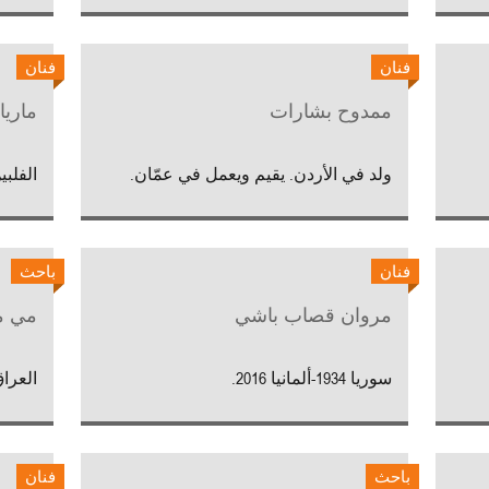
فنان
فنان
ممدوح بشارات
ماريا
ولد في الأردن. يقيم ويعمل في عمّان.
الفلبين، 1981. تقيم وتعم
فنان
باحث
مروان قصاب باشي
مي م
سوريا 1934-ألمانيا 2016.
العراق
باحث
فنان