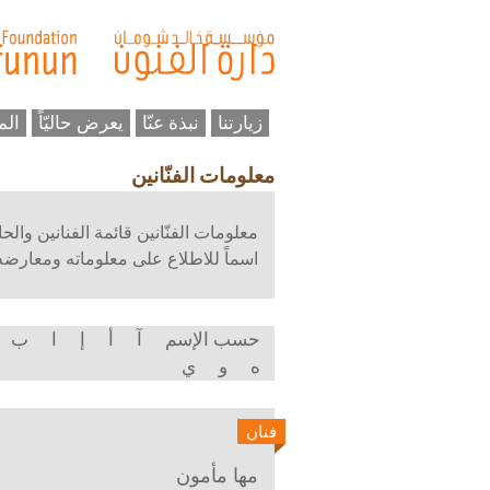
زيارتنا
نبذة عنّا
يعرض حاليّاً
الم
معلومات الفنّانين
معلومات الفنّانين قائمة الفنانين وال
اسماً للاطلاع على معلوماته ومعارضه و
حسب الإسم
آ
أ
إ
ا
ب
ه
و
ي
فنان
مها مأمون