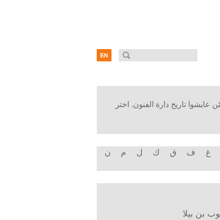
ن عايشوا تاريخ دارة الفنون. اختر
غ
ف
ق
ك
ل
م
ن
 بن بيلا