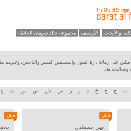
كتبة والأبحاث
الأرشيف
مجموعة خالد شومان الخاصّة
حاصلين على زمالة دارة الفنون والمنسقين الفنيين والباحثين، وغيرهم ممّ
فعالياته هنا.
ت
ج
ح
خ
د
ر
ز
س
ش
ص
ض
ط
ع
فنان
فنان
مهى مصطفى
محجوب